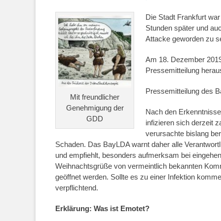
on
Die Stadt Frankfurt wa
Stunden später und auc
Attacke geworden zu se
Am 18. Dezember 2019 
Pressemitteilung hera
Pressemitteilung des 
Mit freundlicher
Genehmigung der
Nach den Erkenntnisse
GDD
infizieren sich derzeit
verursachte bislang ber
Schaden. Das BayLDA warnt daher alle Verantwortli
und empfiehlt, besonders aufmerksam bei eingehend
Weihnachtsgrüße von vermeintlich bekannten Kommu
geöffnet werden. Sollte es zu einer Infektion komm
verpflichtend.
Erklärung: Was ist Emotet?