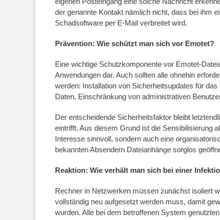
eigenen Posteingang eine solche Nachricht erkennen
der genannte Kontakt nämlich nicht, dass bei ihm e
Schadsoftware per E-Mail verbreitet wird.
Prävention: Wie schützt man sich vor Emotet?
Eine wichtige Schutzkomponente vor Emotet-Dateian
Anwendungen dar. Auch sollten alle ohnehin erforder
werden: Installation von Sicherheitsupdates für d
Daten, Einschränkung von administrativen Benutzer
Der entscheidende Sicherheitsfaktor bleibt letztend
eintrifft. Aus diesem Grund ist die Sensibilisierung a
Interesse sinnvoll, sondern auch eine organisatoris
bekannten Absendern Dateianhänge sorglos geöffnet
Reaktion: Wie verhält man sich bei einer Infekti
Rechner in Netzwerken müssen zunächst isoliert we
vollständig neu aufgesetzt werden muss, damit gew
wurden. Alle bei dem betroffenen System genutzten 