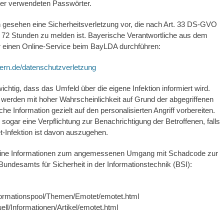
ser verwendeten Passwörter.
ch gesehen eine Sicherheitsverletzung vor, die nach Art. 33 DS-GVO
n 72 Stunden zu melden ist. Bayerische Verantwortliche aus dem
er einen Online-Service beim BayLDA durchführen:
ern.de/datenschutzverletzung
chtig, dass das Umfeld über die eigene Infektion informiert wird.
erden mit hoher Wahrscheinlichkeit auf Grund der abgegriffenen
he Information gezielt auf den personalisierten Angriff vorbereiten.
ogar eine Verpflichtung zur Benachrichtigung der Betroffenen, falls
et-Infektion ist davon auszugehen.
meine Informationen zum angemessenen Umgang mit Schadcode zur
undesamts für Sicherheit in der Informationstechnik (BSI):
formationspool/Themen/Emotet/emotet.html
ll/Informationen/Artikel/emotet.html