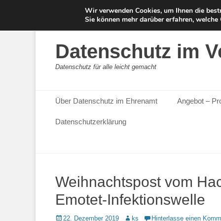
Wir verwenden Cookies, um Ihnen die bestm
Sie können mehr darüber erfahren, welche 
Datenschutz im V
Datenschutz für alle leicht gemacht
Primäres Menü
Zum
Über Datenschutz im Ehrenamt
Angebot – Pr
Inhalt
springen
Datenschutzerklärung
Weihnachtspost vom Hac
Emotet-Infektionswelle
Posted
Autor
22. Dezember 2019
ks
Hinterlasse einen Komm