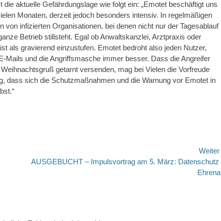
ie aktuelle Gefährdungslage wie folgt ein: „Emotet beschäftigt uns
elen Monaten, derzeit jedoch besonders intensiv. In regelmäßigen
 von infizierten Organisationen, bei denen nicht nur der Tagesablauf
anze Betrieb stillsteht. Egal ob Anwaltskanzlei, Arztpraxis oder
 als gravierend einzustufen. Emotet bedroht also jeden Nutzer,
n E-Mails und die Angriffsmasche immer besser. Dass die Angreifer
s Weihnachtsgruß getarnt versenden, mag bei Vielen die Vorfreude
nung, dass sich die Schutzmaßnahmen und die Warnung vor Emotet in
bst.“
Weite
Nächster
AUSGEBUCHT – Impulsvortrag am 5. März: Datenschutz
Beitrag:
Ehrena