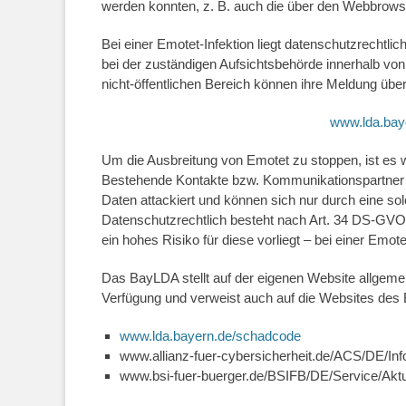
werden konnten, z. B. auch die über den Webbrow
Bei einer Emotet-Infektion liegt datenschutzrechtli
bei der zuständigen Aufsichtsbehörde innerhalb vo
nicht-öffentlichen Bereich können ihre Meldung üb
www.lda.bay
Um die Ausbreitung von Emotet zu stoppen, ist es wi
Bestehende Kontakte bzw. Kommunikationspartner w
Daten attackiert und können sich nur durch eine solc
Datenschutzrechtlich besteht nach Art. 34 DS-GVO s
ein hohes Risiko für diese vorliegt – bei einer Emot
Das BayLDA stellt auf der eigenen Website allge
Verfügung und verweist auch auf die Websites des B
www.lda.bayern.de/schadcode
www.allianz-fuer-cybersicherheit.de/ACS/DE/In
www.bsi-fuer-buerger.de/BSIFB/DE/Service/Aktue