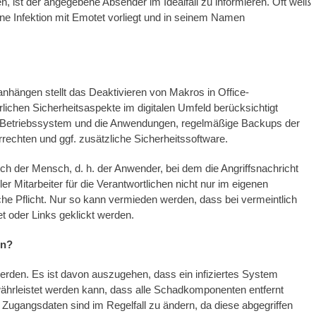
, ist der angegebene Absender im Idealfall zu informieren. Oft weiß
ine Infektion mit Emotet vorliegt und in seinem Namen
hängen stellt das Deaktivieren von Makros in Office-
lichen Sicherheitsaspekte im digitalen Umfeld berücksichtigt
as Betriebssystem und die Anwendungen, regelmäßige Backups der
rechten und ggf. zusätzliche Sicherheitssoftware.
lich der Mensch, d. h. der Anwender, bei dem die Angriffsnachricht
ller Mitarbeiter für die Verantwortlichen nicht nur im eigenen
che Pflicht. Nur so kann vermieden werden, dass bei vermeintlich
 oder Links geklickt werden.
on?
rden. Es ist davon auszugehen, dass ein infiziertes System
ährleistet werden kann, dass alle Schadkomponenten entfernt
Zugangsdaten sind im Regelfall zu ändern, da diese abgegriffen