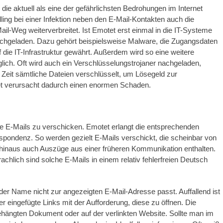
ie aktuell als eine der gefährlichsten Bedrohungen im Internet
dling bei einer Infektion neben den E-Mail-Kontakten auch die
l-Weg weiterverbreitet. Ist Emotet erst einmal in die IT-Systeme
hgeladen. Dazu gehört beispielsweise Malware, die Zugangsdaten
 die IT-Infrastruktur gewährt. Außerdem wird so eine weitere
ch. Oft wird auch ein Verschlüsselungstrojaner nachgeladen,
eit sämtliche Dateien verschlüsselt, um Lösegeld zur
et verursacht dadurch einen enormen Schaden.
de E-Mails zu verschicken. Emotet erlangt die entsprechenden
spondenz. So werden gezielt E-Mails verschickt, die scheinbar von
inaus auch Auszüge aus einer früheren Kommunikation enthalten.
chlich sind solche E-Mails in einem relativ fehlerfreien Deutsch
er Name nicht zur angezeigten E-Mail-Adresse passt. Auffallend ist
 eingefügte Links mit der Aufforderung, diese zu öffnen. Die
hängten Dokument oder auf der verlinkten Website. Sollte man im