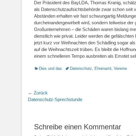
Der Präsident des BayLDA, Thomas Kranig, schätzt d
als Datenschutzaufsichtsbehörde zwar schon seit vi
Abständen erhalten wir fast schwungartig Meldungen
durcheinandergewirbelt wird, sondern teilweise der g
Großunternehmen – die Schäden waren bislang meist
dienstlich wie privat. Leider werden die gefälschte
jetzt kurz vor Weihnachten den Schädling sogar al
auf die Weihnachtszeit trüben. Es bleibt die Hoff
einem schnelleren Tempo ausbreiten als Emotet sel
Kategorien
Schlagworte
Dies und das
Datenschutz
,
Ehrenamt
,
Vereine
Beitragsnavigation
← Zurück
Vorheriger
Datenschutz-Sprechstunde
Beitrag:
Schreibe einen Kommentar